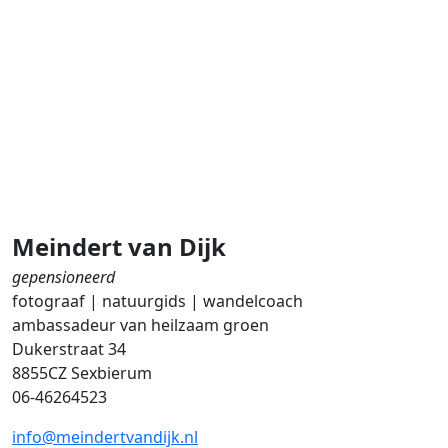
Meindert van Dijk
gepensioneerd
fotograaf | natuurgids | wandelcoach
ambassadeur van heilzaam groen
Dukerstraat 34
8855CZ Sexbierum
06-46264523
info@meindertvandijk.nl