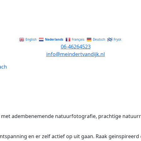
Nederlands
English
Français
Deutsch
Frysk
06-46264523
info@meindertvandijk.nl
t met adembenemende natuurfotografie, prachtige natuurrep
tspanning en er zelf actief op uit gaan. Raak geïnspireerd