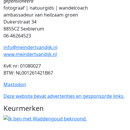
gepensioneerd
fotograaf | natuurgids | wandelcoach
ambassadeur van heilzaam groen
Dukerstraat 34
8855CZ Sexbierum
06-46264523
info@meindertvandijk.nl
www.meindertvandijk.nl
KvK nr: 01080027
BTW: NL001261421B67
Mastodon
Deze website bevat advertenties en gesponsorde links.
Keurmerken